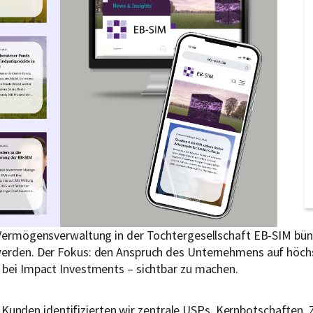
r Vermögensverwaltung in der Tochtergesellschaft EB-SIM bü
 werden. Der Fokus: den Anspruch des Unternehmens auf höch
e bei Impact Investments – sichtbar zu machen.
nden identifizierten wir zentrale USPs, Kernbotschaften, 