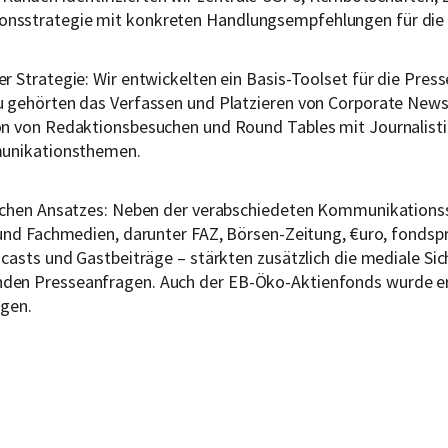
nsstrategie mit konkreten Handlungsempfehlungen für die 
 Strategie: Wir entwickelten ein Basis-Toolset für die Pres
u gehörten das Verfassen und Platzieren von Corporate News
n von Redaktionsbesuchen und Round Tables mit Journalistinn
munikationsthemen.
ischen Ansatzes: Neben der verabschiedeten Kommunikations
- und Fachmedien, darunter FAZ, Börsen-Zeitung, €uro, fond
asts und Gastbeiträge – stärkten zusätzlich die mediale Sichtb
den Presseanfragen. Auch der EB-Öko-Aktienfonds wurde er
ngen.