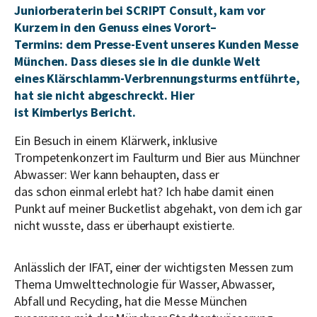
Juniorberaterin bei SCRIPT
Consult
,
kam vor
Kurzem in den Genuss eines Vorort
–
Termins
:
d
em
Press
e-E
vent unseres Kunden Messe
München. Dass
diese
s
sie
in die
dunkle Welt
eines
Klärschlamm-Verbrennungsturms
entführte
,
hat sie nicht abgeschreckt. Hier
ist
Kimberlys
B
e
richt.
Ein Besuch in einem Klärwerk, inklusive
Trompetenkonzert im Faulturm und Bier aus Münchner
Abwasser: Wer kann behaupten, dass er
das schon einmal erlebt hat? Ich habe damit einen
Punkt auf meiner Bucketlist abgehakt, von dem ich gar
nicht wusste, dass er überhaupt existierte.
Anlässlich der IFAT, einer der wichtigsten Messen zum
Thema Umwelttechnologie für Wasser, Abwasser,
Abfall und Recycling, hat die Messe München